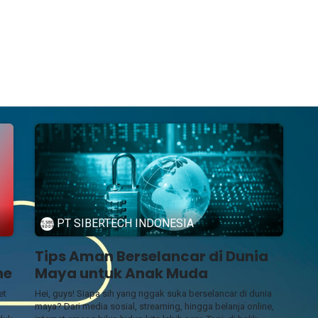
Tentang Kami
Blog
Kontak
Kebijakan Privasi
PT SIBERTECH INDONESIA
Tips Aman Berselancar di Dunia
ne
Maya untuk Anak Muda
et
Hei, guys! Siapa sih yang nggak suka berselancar di dunia
maya? Dari media sosial, streaming, hingga belanja online,