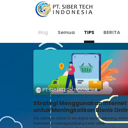
Galeri
Blog:
Semua
TIPS
BERITA
PT SIBERTECH INDONESIA
Strategi Menggunakan Internet
untuk Meningkatkan Bisnis Onli
Hai, pebisnis online! Di era digital seperti sekarang, intern
menawarkan berbagai peluang besar untuk