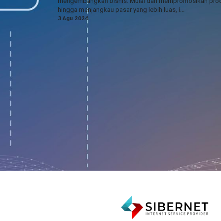
mengembangkan bisnis. Mulai dari mempromosikan pro
hingga menjangkau pasar yang lebih luas, i...
3 Agu 2024