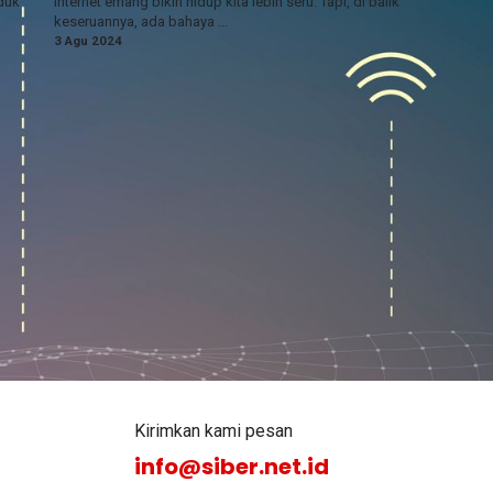
duk
internet emang bikin hidup kita lebih seru. Tapi, di balik
keseruannya, ada bahaya ...
3 Agu 2024
Kirimkan kami pesan
info@siber.net.id