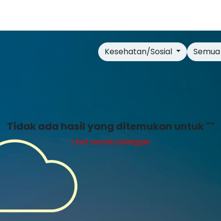
Tentang Kami
Blog
Kontak
Kebijakan Privasi
Kesehatan/Sosial
Semua
Tidak ada hasil yang ditemukan untuk "
"
Lihat semua pelanggan