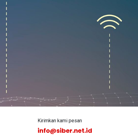
Kirimkan kami pesan
info@siber.net.id